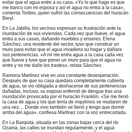
evitar que el agua entre a su casa. «Yo lo que hago es que
me tranco con mi esposa y así el agua no entra a la casa»,
comenta Toribio, quien sufrió las consecuencias del huracán
Beryl.
En La Jabilla, los vecinos expresan su frustración ante la
inundación de sus viviendas. Cada vez que llueve, el agua
entra a sus casas, dañando muebles y enseres. Elena
Sánchez, una residente del sector, tuvo que construir un
muro para evitar que el agua invadiera su hogar y dañara
sus pertenencias. «A mí me entra agua a la casa cada vez
que llueve y tuve que poner un muro para que el agua no
entre y no me dañe los trastes», relata Sánchez.
Ramona Martínez vive en una constante desesperación.
Después de que su casa quedara completamente cubierta
de agua, se vio obligada a deshacerse de sus pertenencias
dañadas. Incluso, su esposo enfermó de dengue tras una
inundación provocada por el huracán Franklin. «Se me llenó
la casa de agua y los que tenía de inquilinos se mudaron de
una vez… Donde vivo también se llenó y tengo que dormir
arriba del agua», confiesa Martínez con la voz entrecortada.
En La Barquita, situada en las zonas bajas cerca del río
Ozama, las calles se inundan regularmente, y el agua