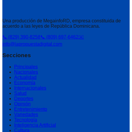
Una producción de MegainfoRD, empresa constituida de
acuerdo a las leyes de República Dominicana.
📞 (829) 390-8258
📞 (809) 697-6462
✉️
info@lapropuestadigital.com
Secciones
Principales
Nacionales
Actualidad
Economía
Internacionales
Salud
Deportes
Opinión
Entretenimiento
Variedades
Tecnología
Inteligencia Artificial
Cultura