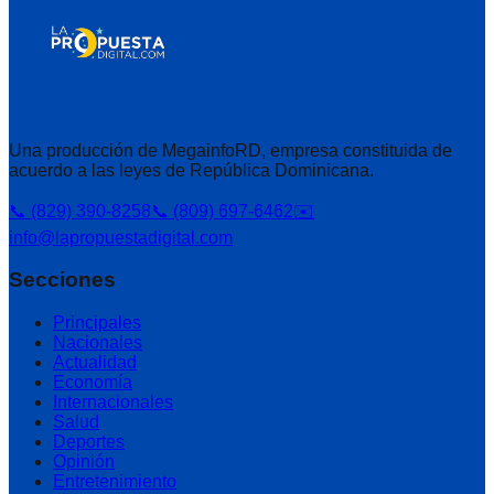
Una producción de MegainfoRD, empresa constituida de
acuerdo a las leyes de República Dominicana.
📞 (829) 390-8258
📞 (809) 697-6462
✉️
info@lapropuestadigital.com
Secciones
Principales
Nacionales
Actualidad
Economía
Internacionales
Salud
Deportes
Opinión
Entretenimiento