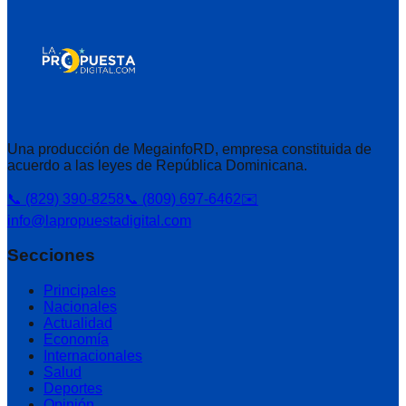
Una producción de MegainfoRD, empresa constituida de
acuerdo a las leyes de República Dominicana.
📞 (829) 390-8258
📞 (809) 697-6462
✉️
info@lapropuestadigital.com
Secciones
Principales
Nacionales
Actualidad
Economía
Internacionales
Salud
Deportes
Opinión