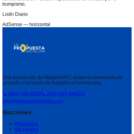
trumpismo.
Listín Diario
AdSense —
horizontal
Una producción de MegainfoRD, empresa constituida de
acuerdo a las leyes de República Dominicana.
📞 (829) 390-8258
📞 (809) 697-6462
✉️
info@lapropuestadigital.com
Secciones
Principales
Nacionales