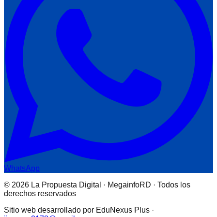
WhatsApp
© 2026 La Propuesta Digital · MegainfoRD · Todos los
derechos reservados
Sitio web desarrollado por EduNexus Plus ·