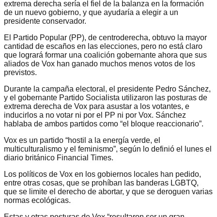
extrema derecha sería el fiel de la balanza en la formación
de un nuevo gobierno, y que ayudaría a elegir a un
presidente conservador.
El Partido Popular (PP), de centroderecha, obtuvo la mayor
cantidad de escaños en las elecciones, pero no está claro
que logrará formar una coalición gobernante ahora que sus
aliados de Vox han ganado muchos menos votos de los
previstos.
Durante la campaña electoral, el presidente Pedro Sánchez,
y el gobernante Partido Socialista utilizaron las posturas de
extrema derecha de Vox para asustar a los votantes, e
inducirlos a no votar ni por el PP ni por Vox. Sánchez
hablaba de ambos partidos como “el bloque reaccionario”.
Vox es un partido “hostil a la energía verde, el
multiculturalismo y el feminismo”, según lo definió el lunes el
diario británico Financial Times.
Los políticos de Vox en los gobiernos locales han pedido,
entre otras cosas, que se prohíban las banderas LGBTQ,
que se limite el derecho de abortar, y que se deroguen varias
normas ecológicas.
Estas y otras posturas de Vox “resultaron ser un gran