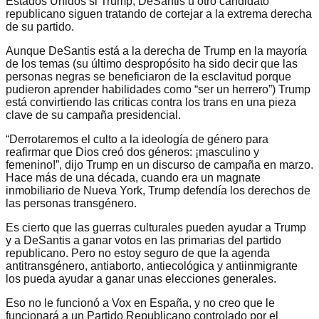
Estados Unidos si Trump, DeSantis u otro candidato
republicano siguen tratando de cortejar a la extrema derecha
de su partido.
Aunque DeSantis está a la derecha de Trump en la mayoría
de los temas (su último despropósito ha sido decir que las
personas negras se beneficiaron de la esclavitud porque
pudieron aprender habilidades como “ser un herrero”) Trump
está convirtiendo las criticas contra los trans en una pieza
clave de su campaña presidencial.
“Derrotaremos el culto a la ideología de género para
reafirmar que Dios creó dos géneros: ¡masculino y
femenino!”, dijo Trump en un discurso de campaña en marzo.
Hace más de una década, cuando era un magnate
inmobiliario de Nueva York, Trump defendía los derechos de
las personas transgénero.
Es cierto que las guerras culturales pueden ayudar a Trump
y a DeSantis a ganar votos en las primarias del partido
republicano. Pero no estoy seguro de que la agenda
antitransgénero, antiaborto, antiecológica y antiinmigrante
los pueda ayudar a ganar unas elecciones generales.
Eso no le funcionó a Vox en España, y no creo que le
funcionará a un Partido Republicano controlado por el