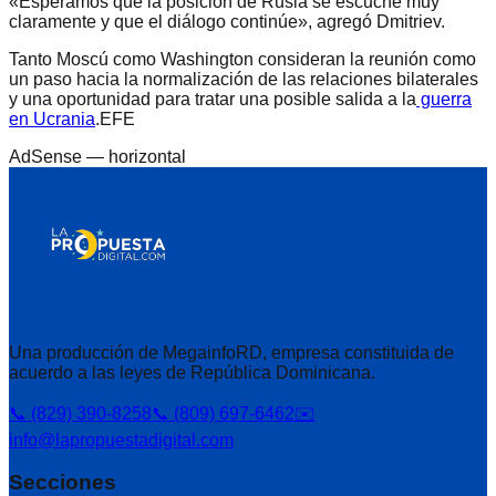
«Esperamos que la posición de Rusia se escuche muy
claramente y que el diálogo continúe», agregó Dmitriev.
Tanto Moscú como Washington consideran la reunión como
un paso hacia la normalización de las relaciones bilaterales
y una oportunidad para tratar una posible salida a la
guerra
en Ucrania
.EFE
AdSense —
horizontal
Una producción de MegainfoRD, empresa constituida de
acuerdo a las leyes de República Dominicana.
📞 (829) 390-8258
📞 (809) 697-6462
✉️
info@lapropuestadigital.com
Secciones