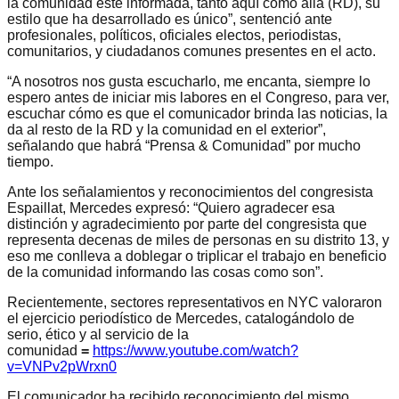
la comunidad esté informada, tanto aquí como allá (RD), su
estilo que ha desarrollado es único”, sentenció ante
profesionales, políticos, oficiales electos, periodistas,
comunitarios, y ciudadanos comunes presentes en el acto.
“A nosotros nos gusta escucharlo, me encanta, siempre lo
espero antes de iniciar mis labores en el Congreso, para ver,
escuchar cómo es que el comunicador brinda las noticias, la
da al resto de la RD y la comunidad en el exterior”,
señalando que habrá “Prensa & Comunidad” por mucho
tiempo.
Ante los señalamientos y reconocimientos del congresista
Espaillat, Mercedes expresó: “Quiero agradecer esa
distinción y agradecimiento por parte del congresista que
representa decenas de miles de personas en su distrito 13, y
eso me conlleva a doblegar o triplicar el trabajo en beneficio
de la comunidad informando las cosas como son”.
Recientemente, sectores representativos en NYC valoraron
el ejercicio periodístico de Mercedes, catalogándolo de
serio, ético y al servicio de la
comunidad
=
https://www.youtube.com/watch?
v=VNPv2pWrxn0
El comunicador ha recibido reconocimiento del mismo