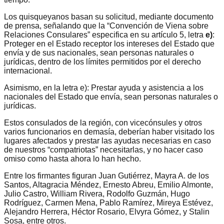
Los quisqueyanos basan su solicitud, mediante documento
de prensa, señalando que la “Convención de Viena sobre
Relaciones Consulares” especifica en su artículo 5, letra
e)
:
Proteger en el Estado receptor los intereses del Estado que
envía y de sus nacionales, sean personas naturales o
jurídicas, dentro de los límites permitidos por el derecho
internacional.
Asimismo, en la letra e): Prestar ayuda y asistencia a los
nacionales del Estado que envía, sean personas naturales o
jurídicas.
Estos consulados de la región, con vicecónsules y otros
varios funcionarios en demasía, deberían haber visitado los
lugares afectados y prestar las ayudas necesarias en caso
de nuestros “compatriotas” necesitarlas, y no hacer caso
omiso como hasta ahora lo han hecho.
Entre los firmantes figuran Juan Gutiérrez, Mayra A. de los
Santos, Altagracia Méndez, Ernesto Abreu, Emilio Almonte,
Julio Castro, William Rivera, Rodolfo Guzmán, Hugo
Rodríguez, Carmen Mena, Pablo Ramírez, Mireya Estévez,
Alejandro Herrera, Héctor Rosario, Elvyra Gómez, y Stalin
Sosa, entre otros.