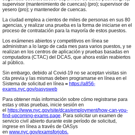
supervisor (mantenimiento de cuencas) (pro); supervisor de
yesero (pro); y mantenedor de cuencas.
La ciudad emplea a cientos de miles de personas en sus 80
agencias, y realizar una prueba es la forma de iniciarse en el
proceso de contratación para la mayoría de estos puestos.
Los exámenes abiertos y competitivos en línea se
administran a lo largo de cada mes para varios puestos, y se
realizan en los centros de aplicación y pruebas basadas en
computadora (CTAC) del DCAS, que ahora están reabiertos
al público.
Sin embargo, debido al Covid-19 no se aceptan visitas sin
cita previa y las mismas deben programarse en línea en el
Sistema de solicitud en línea
=
https://a856-
exams.nyc.gov/oasysweb
Para obtener más información sobre cómo registrarse para
estas y otras pruebas, inicie sesión en
el
https://www.nyc.gov/site/dcas/employment/how-can-you-
find-upcoming-exams.page
. Para solicitar un examen de
servicio civil abierto durante este período de solicitud,
ingrese en línea a través de OASys
en
www.nyc.gov/examsforjobs.