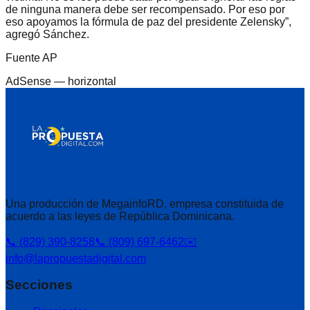
de ninguna manera debe ser recompensado. Por eso por
eso apoyamos la fórmula de paz del presidente Zelensky”,
agregó Sánchez.
Fuente AP
AdSense —
horizontal
Una producción de MegainfoRD, empresa constituida de
acuerdo a las leyes de República Dominicana.
📞 (829) 390-8258
📞 (809) 697-6462
✉️
info@lapropuestadigital.com
Secciones