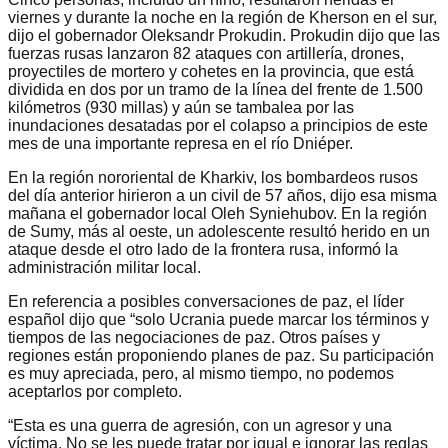
viernes y durante la noche en la región de Kherson en el sur,
dijo el gobernador Oleksandr Prokudin. Prokudin dijo que las
fuerzas rusas lanzaron 82 ataques con artillería, drones,
proyectiles de mortero y cohetes en la provincia, que está
dividida en dos por un tramo de la línea del frente de 1.500
kilómetros (930 millas) y aún se tambalea por las
inundaciones desatadas por el colapso a principios de este
mes de una importante represa en el río Dniéper.
En la región nororiental de Kharkiv, los bombardeos rusos
del día anterior hirieron a un civil de 57 años, dijo esa misma
mañana el gobernador local Oleh Syniehubov. En la región
de Sumy, más al oeste, un adolescente resultó herido en un
ataque desde el otro lado de la frontera rusa, informó la
administración militar local.
En referencia a posibles conversaciones de paz, el líder
español dijo que “solo Ucrania puede marcar los términos y
tiempos de las negociaciones de paz. Otros países y
regiones están proponiendo planes de paz. Su participación
es muy apreciada, pero, al mismo tiempo, no podemos
aceptarlos por completo.
“Esta es una guerra de agresión, con un agresor y una
víctima. No se les puede tratar por igual e ignorar las reglas