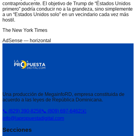
contraproducente. El objetivo de Trump de “Estados Unidos
primero” podría conducir no a la grandeza, sino simplemente
a un “Estados Unidos solo” en un vecindario cada vez más
hostil.
The New York Times
AdSense —
horizontal
Una producción de MegainfoRD, empresa constituida de
acuerdo a las leyes de República Dominicana.
📞 (829) 390-8258
📞 (809) 697-6462
✉️
info@lapropuestadigital.com
Secciones