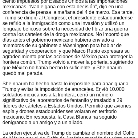
ciento impuestos por Estados Unidos a las importaciones
mexicanas. “Nadie gana con esta decisión”, dijo en una
conferencia de prensa la mañana del 4 de marzo. Esa tarde,
Trump se dirigió al Congreso; el presidente estadounidense
se refirió a la inmigración como una invasión y utilizó un
lenguaje belicoso sobre la necesidad de librar una guerra
contra los cárteles de la droga mexicanos. No importó que
días antes el gobierno mexicano hubiera enviado a
miembros de su gabinete a Washington para hablar de
seguridad y cooperación, y que Marco Rubio expresara su
agradecimiento por las acciones de México para proteger la
frontera común. Trump volvió a mover la portería, sugiriendo
que México no había hecho lo suficiente, y Sheinbaum
quedó mal parada.
Sheinbaum ha hecho hasta lo imposible para apaciguar a
Trump y evitar la imposición de aranceles. Envió 10.000
soldados mexicanos a la frontera, cerró un número
significativo de laboratorios de fentanilo y trasladó a 29
líderes de cárteles a Estados Unidos. Permitió que aviones
espía y drones estadounidenses volaran en territorio
mexicano. En respuesta, la Casa Blanca ha seguido
denigrando a un amigo y a un aliado.
La orden ejecutiva de Trump de cambiar el nombre del Golfo