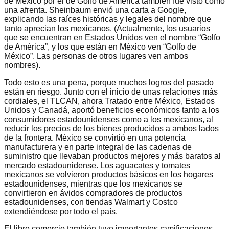
de México por el de Golfo de América también fue visto como
una afrenta. Sheinbaum envió una carta a Google,
explicando las raíces históricas y legales del nombre que
tanto aprecian los mexicanos. (Actualmente, los usuarios
que se encuentran en Estados Unidos ven el nombre “Golfo
de América”, y los que están en México ven “Golfo de
México”. Las personas de otros lugares ven ambos
nombres).
Todo esto es una pena, porque muchos logros del pasado
están en riesgo. Junto con el inicio de unas relaciones más
cordiales, el TLCAN, ahora Tratado entre México, Estados
Unidos y Canadá, aportó beneficios económicos tanto a los
consumidores estadounidenses como a los mexicanos, al
reducir los precios de los bienes producidos a ambos lados
de la frontera. México se convirtió en una potencia
manufacturera y en parte integral de las cadenas de
suministro que llevaban productos mejores y más baratos al
mercado estadounidense. Los aguacates y tomates
mexicanos se volvieron productos básicos en los hogares
estadounidenses, mientras que los mexicanos se
convirtieron en ávidos compradores de productos
estadounidenses, con tiendas Walmart y Costco
extendiéndose por todo el país.
El libre comercio también tuvo importantes ramificaciones