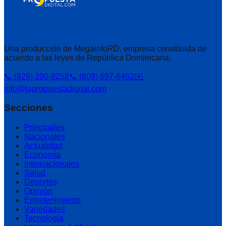
Una producción de MegainfoRD, empresa constituida de
acuerdo a las leyes de República Dominicana.
📞 (829) 390-8258
📞 (809) 697-6462
✉️
info@lapropuestadigital.com
Secciones
Principales
Nacionales
Actualidad
Economía
Internacionales
Salud
Deportes
Opinión
Entretenimiento
Variedades
Tecnología