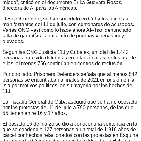
miedo”, criticó en el documento Erika Guevara Rosas,
directora de AI para las Américas.
Desde diciembre, se han sucedido en Cuba los juicios a
manifestantes del 11 de julio, con centenares de acusados.
Varias ONG –así como lo hace ahora AI– han denunciado
falta de garantías, fabricación de pruebas y penas muy
elevadas.
Según las ONG Justicia 11J y Cubalex, un total de 1.442
personas han sido detenidas en relación a las protestas. De
ellas, al menos 756 continúan en centros de reclusión.
Por otro lado, Prisoners Defenders señala que al menos 842
personas se encontraban a finales de 2021 en prisión en la
isla por motivos políticos, en su mayoría por los hechos del
11J.
La Fiscalía General de Cuba aseguró que se han procesado
por las protestas del 11 de julio a 790 personas, de las que
55 tienen entre 16 y 17 años.
El pasado 16 de marzo se dio a conocer una sentencia en la
que se condenó a 127 personas a un total de 1.916 años de
cárcel por hechos relacionados con las protestas en Esquina
de Toyo y La Güinera, dos zonas humildes de La Habana.