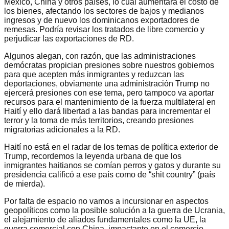
México, China y otros países, lo cual aumentará el costo de
los bienes, afectando los sectores de bajos y medianos
ingresos y de nuevo los dominicanos exportadores de
remesas. Podría revisar los tratados de libre comercio y
perjudicar las exportaciones de RD.
Algunos alegan, con razón, que las administraciones
demócratas propician presiones sobre nuestros gobiernos
para que acepten más inmigrantes y reduzcan las
deportaciones, obviamente una administración Trump no
ejercerá presiones con ese tema, pero tampoco va aportar
recursos para el mantenimiento de la fuerza multilateral en
Haití y ello dará libertad a las bandas para incrementar el
terror y la toma de más territorios, creando presiones
migratorias adicionales a la RD.
Haití no está en el radar de los temas de política exterior de
Trump, recordemos la leyenda urbana de que los
inmigrantes haitianos se comían perros y gatos y durante su
presidencia calificó a ese país como de “shit country” (país
de mierda).
Por falta de espacio no vamos a incursionar en aspectos
geopolíticos como la posible solución a la guerra de Ucrania,
el alejamiento de aliados fundamentales como la UE, la
guerra comercial con China, impactante en el comercio