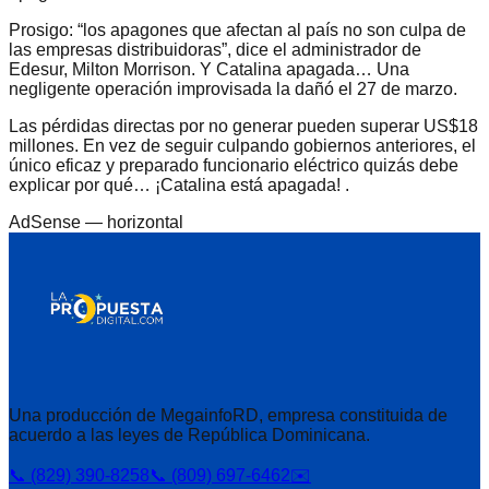
Prosigo: “los apagones que afectan al país no son culpa de
las empresas distribuidoras”, dice el administrador de
Edesur, Milton Morrison. Y Catalina apagada… Una
negligente operación improvisada la dañó el 27 de marzo.
Las pérdidas directas por no generar pueden superar US$18
millones. En vez de seguir culpando gobiernos anteriores, el
único eficaz y preparado funcionario eléctrico quizás debe
explicar por qué… ¡Catalina está apagada! .
AdSense —
horizontal
Una producción de MegainfoRD, empresa constituida de
acuerdo a las leyes de República Dominicana.
📞 (829) 390-8258
📞 (809) 697-6462
✉️