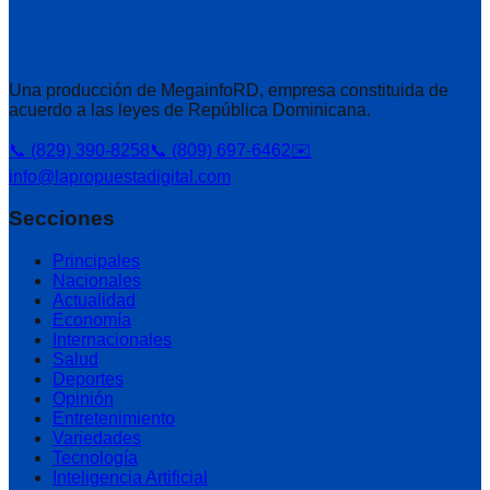
Una producción de MegainfoRD, empresa constituida de
acuerdo a las leyes de República Dominicana.
📞 (829) 390-8258
📞 (809) 697-6462
✉️
info@lapropuestadigital.com
Secciones
Principales
Nacionales
Actualidad
Economía
Internacionales
Salud
Deportes
Opinión
Entretenimiento
Variedades
Tecnología
Inteligencia Artificial