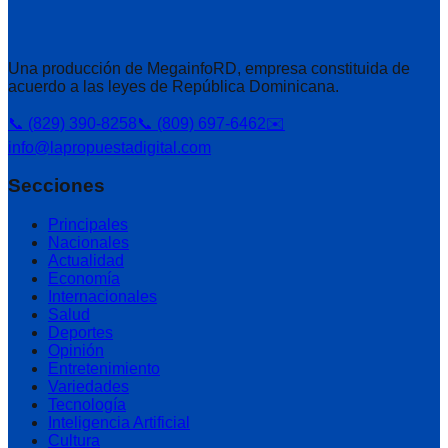
Una producción de MegainfoRD, empresa constituida de
acuerdo a las leyes de República Dominicana.
📞 (829) 390-8258
📞 (809) 697-6462
✉️
info@lapropuestadigital.com
Secciones
Principales
Nacionales
Actualidad
Economía
Internacionales
Salud
Deportes
Opinión
Entretenimiento
Variedades
Tecnología
Inteligencia Artificial
Cultura