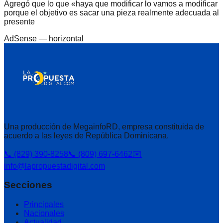
Agregó que lo que «haya que modificar lo vamos a modificar
porque el objetivo es sacar una pieza realmente adecuada al
presente
AdSense —
horizontal
Una producción de MegainfoRD, empresa constituida de
acuerdo a las leyes de República Dominicana.
📞 (829) 390-8258
📞 (809) 697-6462
✉️
info@lapropuestadigital.com
Secciones
Principales
Nacionales
Actualidad