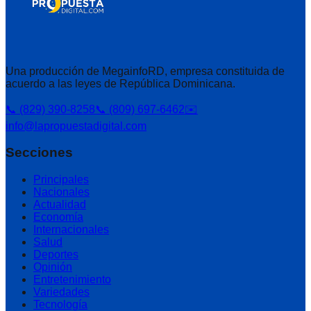
Una producción de MegainfoRD, empresa constituida de
acuerdo a las leyes de República Dominicana.
📞 (829) 390-8258
📞 (809) 697-6462
✉️
info@lapropuestadigital.com
Secciones
Principales
Nacionales
Actualidad
Economía
Internacionales
Salud
Deportes
Opinión
Entretenimiento
Variedades
Tecnología