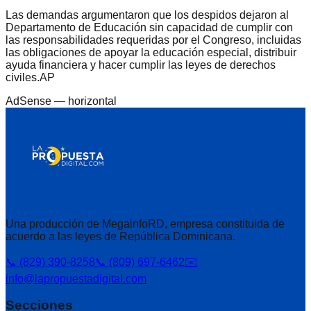
Las demandas argumentaron que los despidos dejaron al
Departamento de Educación sin capacidad de cumplir con
las responsabilidades requeridas por el Congreso, incluidas
las obligaciones de apoyar la educación especial, distribuir
ayuda financiera y hacer cumplir las leyes de derechos
civiles.AP
AdSense —
horizontal
Una producción de MegainfoRD, empresa constituida de
acuerdo a las leyes de República Dominicana.
📞 (829) 390-8258
📞 (809) 697-6462
✉️
info@lapropuestadigital.com
Secciones