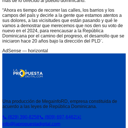
más de lo ofrecido al pueblo dominicano.
“Ahora es tiempo de recorrer las calles, los barrios y los
campos del país y decirle a la gente que estamos atentos a
sus dolores, a las vicisitudes que están pasando y qué le
vamos a demostrar que merecemos que nos den su voto de
nuevo en el 2024, para reencausar a la República
Dominicana por el camino del progreso, el desarrollo que se
iniciaron hace 20 años bajo la dirección del PLD¨.
AdSense —
horizontal
Una producción de MegainfoRD, empresa constituida de
acuerdo a las leyes de República Dominicana.
📞 (829) 390-8258
📞 (809) 697-6462
✉️
info@lapropuestadigital.com