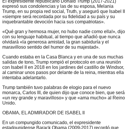
El expresidente republicano Donald Trump (2017-2021)
expresó sus condolencias y las de su esposa, Melania
Trump, en su propia red social, Truth, y aseguró que Isabel II
«siempre será recordada por su fidelidad a su país y su
inquebrantable devoción hacia sus compatriotas».
«Qué gran y hermosa mujer, no hubo nadie como ella!», dijo
con su lenguaje habitual, al tiempo que añadió que nunca
olvidará «la generosa amistad, la gran sabiduría y el
maravilloso sentido del humor de su majestad».
Cuando estaba en la Casa Blanca y en una de sus muchas
salidas de tono, Trump rompió el protocolo en una reunión
con Isabel II en 2018 en los jardines del castillo de Windsor,
al caminar unos pasos por delante de la reina, mientras ella
intentaba adelantarlo.
Trump también tuvo palabras de elogio para el nuevo
monarca, Carlos III, de quien dijo que conoce bien, que será
«un rey grande y maravilloso» y que «ama mucho» al Reino
Unido.
OBAMA, EL ADMIRADOR DE ISABEL II
En un compungido comunicado, el expresidente
estadounidense Barack Obama (2009-2017) recordó que