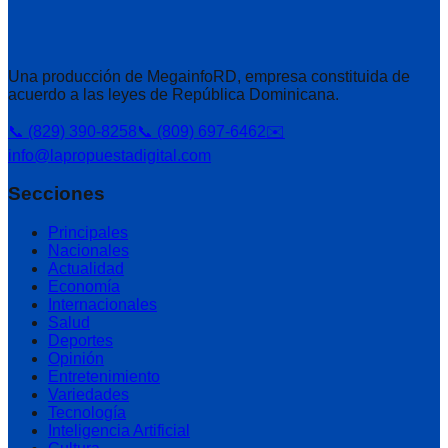
Una producción de MegainfoRD, empresa constituida de
acuerdo a las leyes de República Dominicana.
📞 (829) 390-8258
📞 (809) 697-6462
✉️
info@lapropuestadigital.com
Secciones
Principales
Nacionales
Actualidad
Economía
Internacionales
Salud
Deportes
Opinión
Entretenimiento
Variedades
Tecnología
Inteligencia Artificial