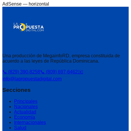
AdSense —
horizontal
Una producción de MegainfoRD, empresa constituida de
acuerdo a las leyes de República Dominicana.
📞 (829) 390-8258
📞 (809) 697-6462
✉️
info@lapropuestadigital.com
Secciones
Principales
Nacionales
Actualidad
Economía
Internacionales
Salud