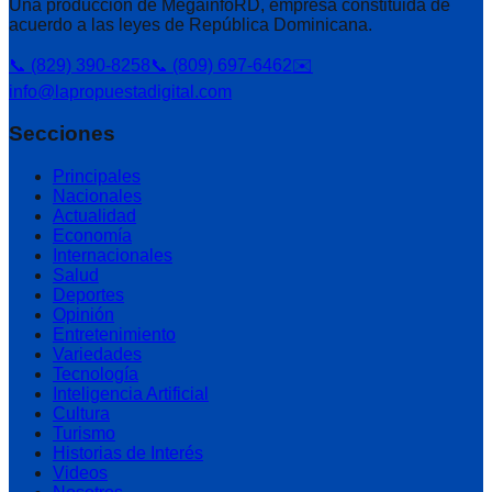
Una producción de MegainfoRD, empresa constituida de
acuerdo a las leyes de República Dominicana.
📞 (829) 390-8258
📞 (809) 697-6462
✉️
info@lapropuestadigital.com
Secciones
Principales
Nacionales
Actualidad
Economía
Internacionales
Salud
Deportes
Opinión
Entretenimiento
Variedades
Tecnología
Inteligencia Artificial
Cultura
Turismo
Historias de Interés
Videos