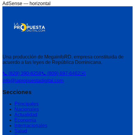
AdSense —
horizontal
Una producción de MegainfoRD, empresa constituida de
acuerdo a las leyes de República Dominicana.
📞 (829) 390-8258
📞 (809) 697-6462
✉️
info@lapropuestadigital.com
Secciones
Principales
Nacionales
Actualidad
Economía
Internacionales
Salud