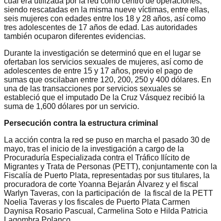
cual era utilizada por la red como centro de operaciones,
siendo rescatadas en la misma nueve víctimas, entre ellas,
seis mujeres con edades entre los 18 y 28 años, así como
tres adolescentes de 17 años de edad. Las autoridades
también ocuparon diferentes evidencias.
Durante la investigación se determinó que en el lugar se
ofertaban los servicios sexuales de mujeres, así como de
adolescentes de entre 15 y 17 años, previo el pago de
sumas que oscilaban entre 120, 200, 250 y 400 dólares. En
una de las transacciones por servicios sexuales se
estableció que el imputado De la Cruz Vásquez recibió la
suma de 1,600 dólares por un servicio.
Persecución contra la estructura criminal
La acción contra la red se puso en marcha el pasado 30 de
mayo, tras el inicio de la investigación a cargo de la
Procuraduría Especializada contra el Tráfico Ilícito de
Migrantes y Trata de Personas (PETT), conjuntamente con la
Fiscalía de Puerto Plata, representadas por sus titulares, la
procuradora de corte Yoanna Bejarán Álvarez y el fiscal
Warlyn Taveras, con la participación de la fiscal de la PETT
Noelia Taveras y los fiscales de Puerto Plata Carmen
Daynisa Rosario Pascual, Carmelina Soto e Hilda Patricia
Lagombra Polanco.