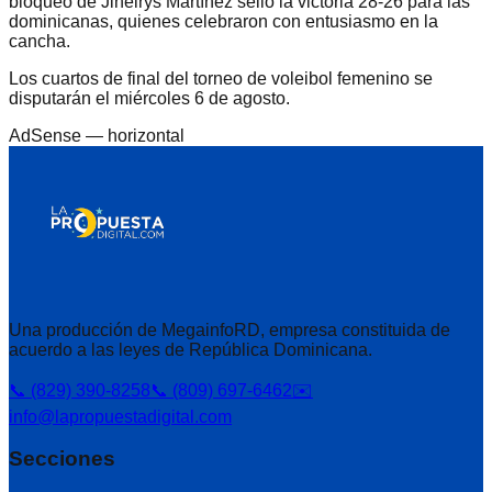
bloqueo de Jineirys Martínez selló la victoria 28-26 para las
dominicanas, quienes celebraron con entusiasmo en la
cancha.
Los cuartos de final del torneo de voleibol femenino se
disputarán el miércoles 6 de agosto.
AdSense —
horizontal
Una producción de MegainfoRD, empresa constituida de
acuerdo a las leyes de República Dominicana.
📞 (829) 390-8258
📞 (809) 697-6462
✉️
info@lapropuestadigital.com
Secciones