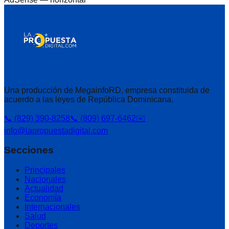
Una producción de MegainfoRD, empresa constituida de
acuerdo a las leyes de República Dominicana.
📞 (829) 390-8258
📞 (809) 697-6462
✉️
info@lapropuestadigital.com
Secciones
Principales
Nacionales
Actualidad
Economía
Internacionales
Salud
Deportes