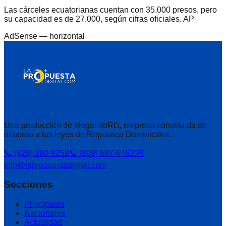
Las cárceles ecuatorianas cuentan con 35.000 presos, pero
su capacidad es de 27.000, según cifras oficiales. AP
AdSense —
horizontal
Una producción de MegainfoRD, empresa constituida de
acuerdo a las leyes de República Dominicana.
📞 (829) 390-8258
📞 (809) 697-6462
✉️
info@lapropuestadigital.com
Secciones
Principales
Nacionales
Actualidad