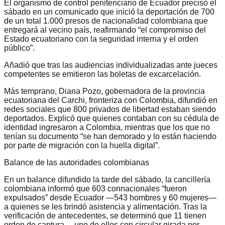
El organismo de control penitenciario de Ecuador precisó el
sábado en un comunicado que inició la deportación de 700
de un total 1.000 presos de nacionalidad colombiana que
entregará al vecino país, reafirmando “el compromiso del
Estado ecuatoriano con la seguridad interna y el orden
público”.
Añadió que tras las audiencias individualizadas ante jueces
competentes se emitieron las boletas de excarcelación.
Más temprano, Diana Pozo, gobernadora de la provincia
ecuatoriana del Carchi, fronteriza con Colombia, difundió en
redes sociales que 800 privados de libertad estaban siendo
deportados. Explicó que quienes contaban con su cédula de
identidad ingresaron a Colombia, mientras que los que no
tenían su documento “se han demorado y lo están haciendo
por parte de migración con la huella digital”.
Balance de las autoridades colombianas
En un balance difundido la tarde del sábado, la cancillería
colombiana informó que 603 connacionales “fueron
expulsados” desde Ecuador —543 hombres y 60 mujeres—
a quienes se les brindó asistencia y alimentación. Tras la
verificación de antecedentes, se determinó que 11 tienen
orden de captura —uno de ellos con circular girada por