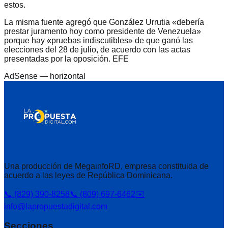
estos.
La misma fuente agregó que González Urrutia «debería
prestar juramento hoy como presidente de Venezuela»
porque hay «pruebas indiscutibles» de que ganó las
elecciones del 28 de julio, de acuerdo con las actas
presentadas por la oposición. EFE
AdSense —
horizontal
Una producción de MegainfoRD, empresa constituida de
acuerdo a las leyes de República Dominicana.
📞 (829) 390-8258
📞 (809) 697-6462
✉️
info@lapropuestadigital.com
Secciones