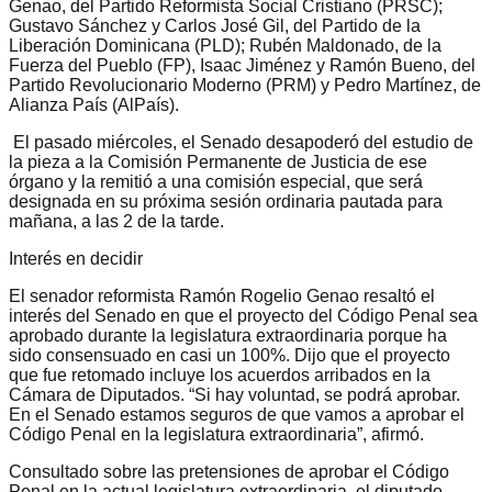
Genao, del Partido Reformista Social Cristiano (PRSC);
Gustavo Sánchez y Carlos José Gil, del Partido de la
Liberación Dominicana (PLD); Rubén Maldonado, de la
Fuerza del Pueblo (FP), Isaac Jiménez y Ramón Bueno, del
Partido Revolucionario Moderno (PRM) y Pedro Martínez, de
Alianza País (AlPaís).
El pasado miércoles, el Senado desapoderó del estudio de
la pieza a la Comisión Permanente de Justicia de ese
órgano y la remitió a una comisión especial, que será
designada en su próxima sesión ordinaria pautada para
mañana, a las 2 de la tarde.
Interés en decidir
El senador reformista Ramón Rogelio Genao resaltó el
interés del Senado en que el proyecto del Código Penal sea
aprobado durante la legislatura extraordinaria porque ha
sido consensuado en casi un 100%. Dijo que el proyecto
que fue retomado incluye los acuerdos arribados en la
Cámara de Diputados. “Si hay voluntad, se podrá aprobar.
En el Senado estamos seguros de que vamos a aprobar el
Código Penal en la legislatura extraordinaria”, afirmó.
Consultado sobre las pretensiones de aprobar el Código
Penal en la actual legislatura extraordinaria, el diputado