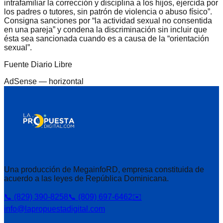
intrafamiliar la corrección y disciplina a los hijos, ejercida por
los padres o tutores, sin patrón de violencia o abuso físico”.
Consigna sanciones por “la actividad sexual no consentida
en una pareja” y condena la discriminación sin incluir que
ésta sea sancionada cuando es a causa de la “orientación
sexual”.
Fuente Diario Libre
AdSense —
horizontal
Una producción de MegainfoRD, empresa constituida de
acuerdo a las leyes de República Dominicana.
📞 (829) 390-8258
📞 (809) 697-6462
✉️
info@lapropuestadigital.com