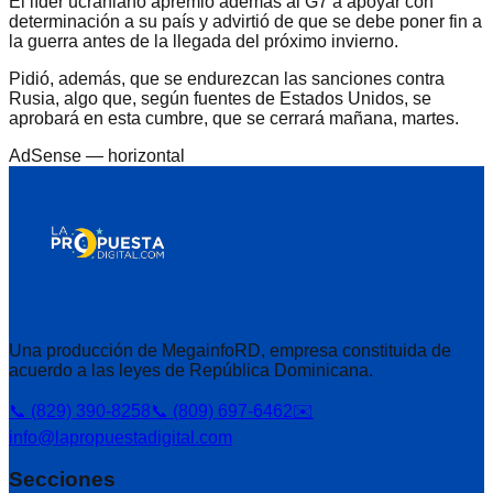
El líder ucraniano apremió además al G7 a apoyar con
determinación a su país y advirtió de que se debe poner fin a
la guerra antes de la llegada del próximo invierno.
Pidió, además, que se endurezcan las sanciones contra
Rusia, algo que, según fuentes de Estados Unidos, se
aprobará en esta cumbre, que se cerrará mañana, martes.
AdSense —
horizontal
Una producción de MegainfoRD, empresa constituida de
acuerdo a las leyes de República Dominicana.
📞 (829) 390-8258
📞 (809) 697-6462
✉️
info@lapropuestadigital.com
Secciones