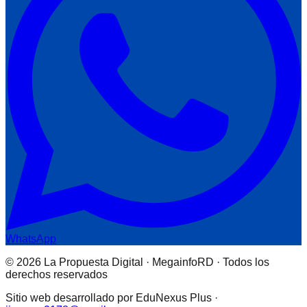
WhatsApp
© 2026 La Propuesta Digital · MegainfoRD · Todos los
derechos reservados
Sitio web desarrollado por EduNexus Plus ·