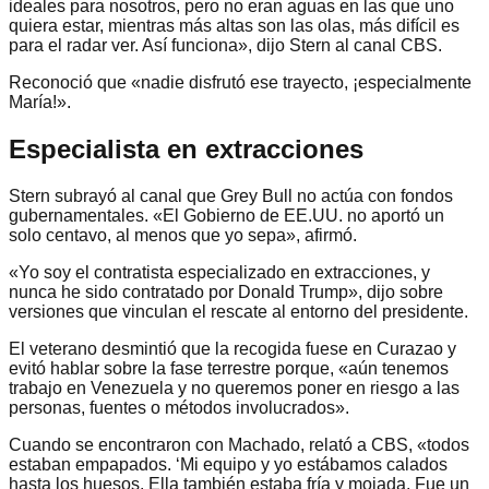
ideales para nosotros, pero no eran aguas en las que uno
quiera estar, mientras más altas son las olas, más difícil es
para el radar ver. Así funciona», dijo Stern al canal CBS.
Reconoció que «nadie disfrutó ese trayecto, ¡especialmente
María!».
Especialista en extracciones
Stern subrayó al canal que Grey Bull no actúa con fondos
gubernamentales. «El Gobierno de EE.UU. no aportó un
solo centavo, al menos que yo sepa», afirmó.
«Yo soy el contratista especializado en extracciones, y
nunca he sido contratado por Donald Trump», dijo sobre
versiones que vinculan el rescate al entorno del presidente.
El veterano desmintió que la recogida fuese en Curazao y
evitó hablar sobre la fase terrestre porque, «aún tenemos
trabajo en Venezuela y no queremos poner en riesgo a las
personas, fuentes o métodos involucrados».
Cuando se encontraron con Machado, relató a CBS, «todos
estaban empapados. ‘Mi equipo y yo estábamos calados
hasta los huesos. Ella también estaba fría y mojada. Fue un