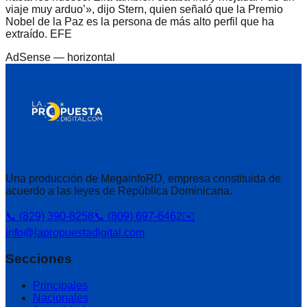
viaje muy arduo’», dijo Stern, quien señaló que la Premio
Nobel de la Paz es la persona de más alto perfil que ha
extraído. EFE
AdSense —
horizontal
Una producción de MegainfoRD, empresa constituida de
acuerdo a las leyes de República Dominicana.
📞 (829) 390-8258
📞 (809) 697-6462
✉️
info@lapropuestadigital.com
Secciones
Principales
Nacionales