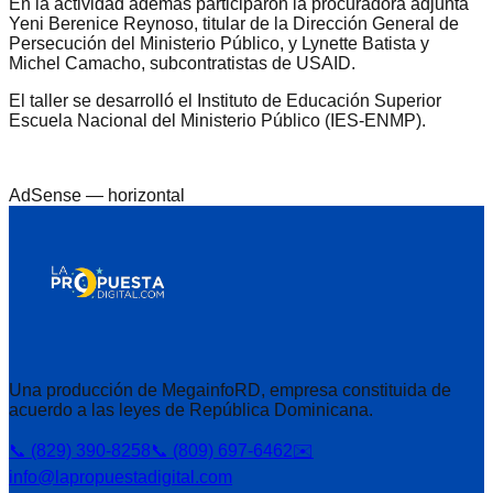
En la actividad además participaron la procuradora adjunta
Yeni Berenice Reynoso, titular de la Dirección General de
Persecución del Ministerio Público, y Lynette Batista y
Michel Camacho, subcontratistas de USAID.
El taller se desarrolló el Instituto de Educación Superior
Escuela Nacional del Ministerio Público (IES-ENMP).
AdSense —
horizontal
Una producción de MegainfoRD, empresa constituida de
acuerdo a las leyes de República Dominicana.
📞 (829) 390-8258
📞 (809) 697-6462
✉️
info@lapropuestadigital.com