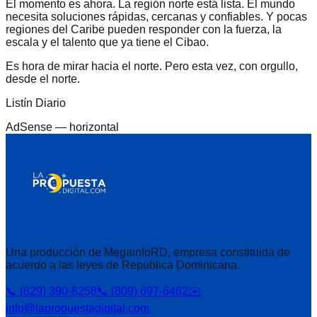
El momento es ahora. La región norte está lista. El mundo
necesita soluciones rápidas, cercanas y confiables. Y pocas
regiones del Caribe pueden responder con la fuerza, la
escala y el talento que ya tiene el Cibao.
Es hora de mirar hacia el norte. Pero esta vez, con orgullo,
desde el norte.
Listín Diario
AdSense —
horizontal
Una producción de MegainfoRD, empresa constituida de
acuerdo a las leyes de República Dominicana.
📞 (829) 390-8258
📞 (809) 697-6462
✉️
info@lapropuestadigital.com