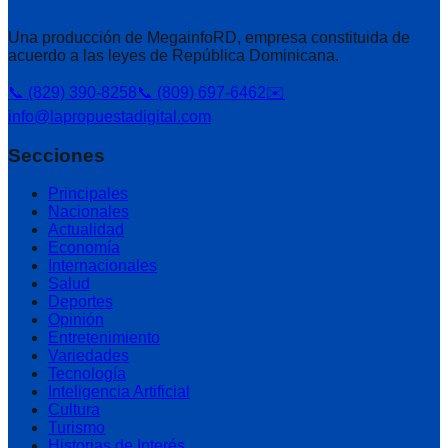
Una producción de MegainfoRD, empresa constituida de
acuerdo a las leyes de República Dominicana.
📞 (829) 390-8258
📞 (809) 697-6462
✉️
info@lapropuestadigital.com
Secciones
Principales
Nacionales
Actualidad
Economía
Internacionales
Salud
Deportes
Opinión
Entretenimiento
Variedades
Tecnología
Inteligencia Artificial
Cultura
Turismo
Historias de Interés