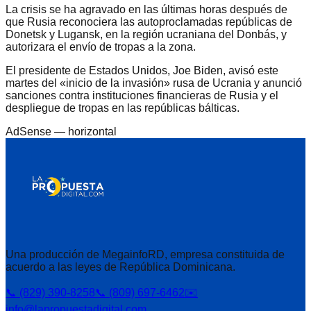
La crisis se ha agravado en las últimas horas después de
que Rusia reconociera las autoproclamadas repúblicas de
Donetsk y Lugansk, en la región ucraniana del Donbás, y
autorizara el envío de tropas a la zona.
El presidente de Estados Unidos, Joe Biden, avisó este
martes del «inicio de la invasión» rusa de Ucrania y anunció
sanciones contra instituciones financieras de Rusia y el
despliegue de tropas en las repúblicas bálticas.
AdSense —
horizontal
Una producción de MegainfoRD, empresa constituida de
acuerdo a las leyes de República Dominicana.
📞 (829) 390-8258
📞 (809) 697-6462
✉️
info@lapropuestadigital.com