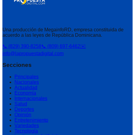
Una producción de MegainfoRD, empresa constituida de
acuerdo a las leyes de República Dominicana.
📞 (829) 390-8258
📞 (809) 697-6462
✉️
info@lapropuestadigital.com
Secciones
Principales
Nacionales
Actualidad
Economía
Internacionales
Salud
Deportes
Opinión
Entretenimiento
Variedades
Tecnología