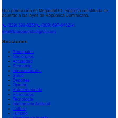
Una producción de MegainfoRD, empresa constituida de
acuerdo a las leyes de República Dominicana.
📞 (829) 390-8258
📞 (809) 697-6462
✉️
info@lapropuestadigital.com
Secciones
Principales
Nacionales
Actualidad
Economía
Internacionales
Salud
Deportes
Opinión
Entretenimiento
Variedades
Tecnología
Inteligencia Artificial
Cultura
Turismo