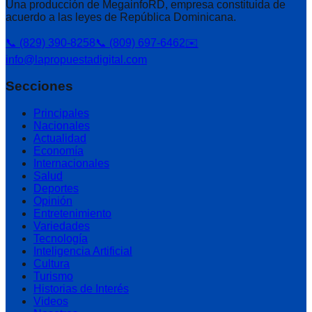
Una producción de MegainfoRD, empresa constituida de
acuerdo a las leyes de República Dominicana.
📞 (829) 390-8258
📞 (809) 697-6462
✉️
info@lapropuestadigital.com
Secciones
Principales
Nacionales
Actualidad
Economía
Internacionales
Salud
Deportes
Opinión
Entretenimiento
Variedades
Tecnología
Inteligencia Artificial
Cultura
Turismo
Historias de Interés
Videos