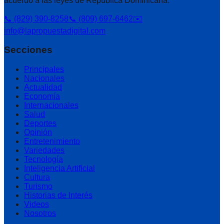
acuerdo a las leyes de República Dominicana.
📞 (829) 390-8258
📞 (809) 697-6462
✉️
info@lapropuestadigital.com
Secciones
Principales
Nacionales
Actualidad
Economía
Internacionales
Salud
Deportes
Opinión
Entretenimiento
Variedades
Tecnología
Inteligencia Artificial
Cultura
Turismo
Historias de Interés
Videos
Nosotros