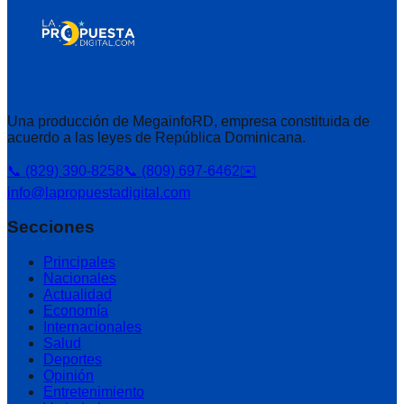
Una producción de MegainfoRD, empresa constituida de
acuerdo a las leyes de República Dominicana.
📞 (829) 390-8258
📞 (809) 697-6462
✉️
info@lapropuestadigital.com
Secciones
Principales
Nacionales
Actualidad
Economía
Internacionales
Salud
Deportes
Opinión
Entretenimiento