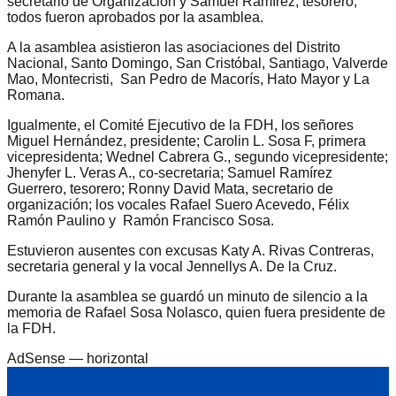
secretario de Organización y Samuel Ramírez, tesorero,
todos fueron aprobados por la asamblea.
A la asamblea asistieron las asociaciones del Distrito
Nacional, Santo Domingo, San Cristóbal, Santiago, Valverde
Mao, Montecristi, San Pedro de Macorís, Hato Mayor y La
Romana.
Igualmente, el Comité Ejecutivo de la FDH, los señores
Miguel Hernández, presidente; Carolin L. Sosa F, primera
vicepresidenta; Wednel Cabrera G., segundo vicepresidente;
Jhenyfer L. Veras A., co-secretaria; Samuel Ramírez
Guerrero, tesorero; Ronny David Mata, secretario de
organización; los vocales Rafael Suero Acevedo, Félix
Ramón Paulino y Ramón Francisco Sosa.
Estuvieron ausentes con excusas Katy A. Rivas Contreras,
secretaria general y la vocal Jennellys A. De la Cruz.
Durante la asamblea se guardó un minuto de silencio a la
memoria de Rafael Sosa Nolasco, quien fuera presidente de
la FDH.
AdSense —
horizontal