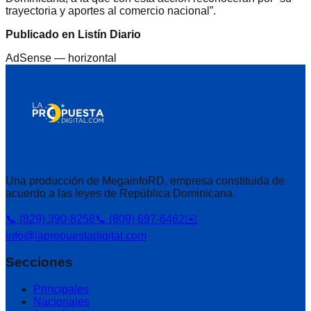
trayectoria y aportes al comercio nacional”.
Publicado en Listín Diario
AdSense —
horizontal
Una producción de MegainfoRD, empresa constituida de
acuerdo a las leyes de República Dominicana.
📞 (829) 390-8258
📞 (809) 697-6462
✉️
info@lapropuestadigital.com
Secciones
Principales
Nacionales