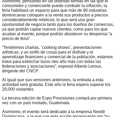
Asimismo, pensando en las distintas formas en las que el
consumidor y comerciante puede combatir la inflación, la
feria habilitará un espacio para que más de 90 industrias
dominicanas coloquen a la venta sus productos a precios
considerablemente módicos, lo que será una gran
oportunidad de negocio tanto para los dueños de comercios,
ya que podrán captar nuevos clientes, como para los que
acudan al evento, porque podrán abastecer su despensa “a
precio de feria”.
“Tendremos charlas, ´cooking shows´, presentaciones
artísticas, y un sinfín de cosas para el disfrute y el
aprendizaje financiero y comercial de la población, estamos
listos para estrechar lazos otro año más con todas las
federaciones y asociaciones”, expresó Alberto Leroux,
dirigente del CNCP.
Al igual que sus versiones anteriores, la entrada a esta
actividad será gratuita. Este año la feria espera superar los
20,000 visitantes.
La tercera edición de Expo Provisiones contará por primera
vez con un país invitado, Guatemala.
Asimismo, el evento será dedicado a la empresa Nestlé
Dominicana, a la que con esta acción reconocerán por “su