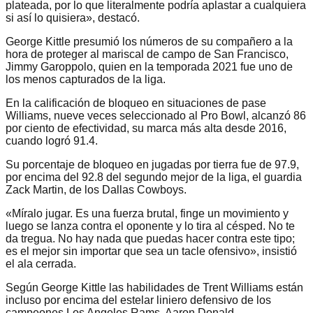
plateada, por lo que literalmente podría aplastar a cualquiera
si así lo quisiera», destacó.
George Kittle presumió los números de su compañero a la
hora de proteger al mariscal de campo de San Francisco,
Jimmy Garoppolo, quien en la temporada 2021 fue uno de
los menos capturados de la liga.
En la calificación de bloqueo en situaciones de pase
Williams, nueve veces seleccionado al Pro Bowl, alcanzó 86
por ciento de efectividad, su marca más alta desde 2016,
cuando logró 91.4.
Su porcentaje de bloqueo en jugadas por tierra fue de 97.9,
por encima del 92.8 del segundo mejor de la liga, el guardia
Zack Martin, de los Dallas Cowboys.
«Míralo jugar. Es una fuerza brutal, finge un movimiento y
luego se lanza contra el oponente y lo tira al césped. No te
da tregua. No hay nada que puedas hacer contra este tipo;
es el mejor sin importar que sea un tacle ofensivo», insistió
el ala cerrada.
Según George Kittle las habilidades de Trent Williams están
incluso por encima del estelar liniero defensivo de los
campeones Los Angeles Rams, Aaron Donald.