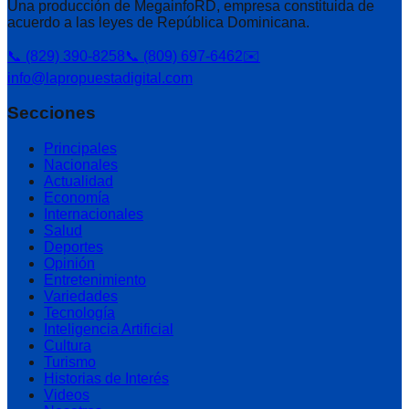
Una producción de MegainfoRD, empresa constituida de
acuerdo a las leyes de República Dominicana.
📞 (829) 390-8258
📞 (809) 697-6462
✉️
info@lapropuestadigital.com
Secciones
Principales
Nacionales
Actualidad
Economía
Internacionales
Salud
Deportes
Opinión
Entretenimiento
Variedades
Tecnología
Inteligencia Artificial
Cultura
Turismo
Historias de Interés
Videos