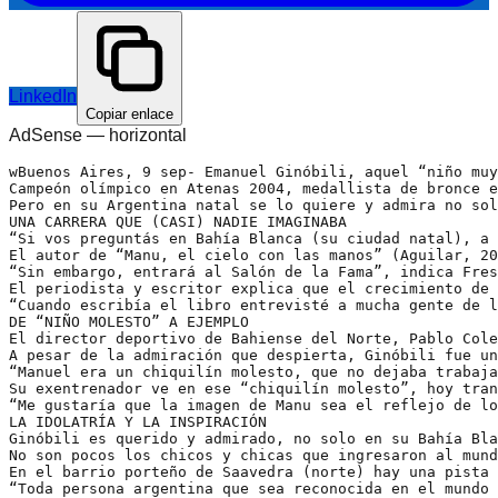
LinkedIn
Copiar enlace
AdSense —
horizontal
wBuenos Aires, 9 sep- Emanuel Ginóbili, aquel “niño muy
Campeón olímpico en Atenas 2004, medallista de bronce e
Pero en su Argentina natal se lo quiere y admira no sol
UNA CARRERA QUE (CASI) NADIE IMAGINABA
“Si vos preguntás en Bahía Blanca (su ciudad natal), a 
El autor de “Manu, el cielo con las manos” (Aguilar, 20
“Sin embargo, entrará al Salón de la Fama”, indica Fres
El periodista y escritor explica que el crecimiento de 
“Cuando escribía el libro entrevisté a mucha gente de l
DE “NIÑO MOLESTO” A EJEMPLO
El director deportivo de Bahiense del Norte, Pablo Cole
A pesar de la admiración que despierta, Ginóbili fue un
“Manuel era un chiquilín molesto, que no dejaba trabaja
Su exentrenador ve en ese “chiquilín molesto”, hoy tran
“Me gustaría que la imagen de Manu sea el reflejo de lo
LA IDOLATRÍA Y LA INSPIRACIÓN 
Ginóbili es querido y admirado, no solo en su Bahía Bla
No son pocos los chicos y chicas que ingresaron al mund
En el barrio porteño de Saavedra (norte) hay una pista 
“Toda persona argentina que sea reconocida en el mundo 