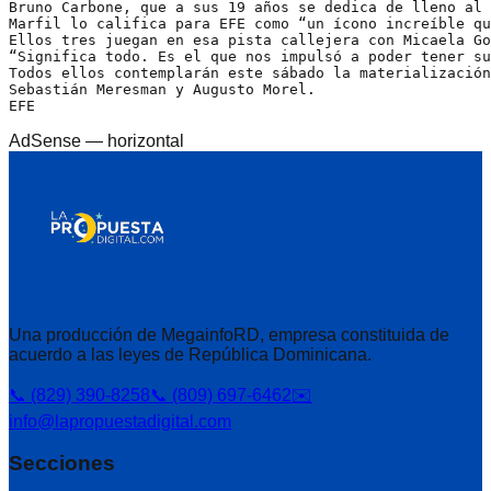
Bruno Carbone, que a sus 19 años se dedica de lleno al 
Marfil lo califica para EFE como “un ícono increíble qu
Ellos tres juegan en esa pista callejera con Micaela Go
“Significa todo. Es el que nos impulsó a poder tener su
Todos ellos contemplarán este sábado la materialización
Sebastián Meresman y Augusto Morel.
EFE
AdSense —
horizontal
Una producción de MegainfoRD, empresa constituida de
acuerdo a las leyes de República Dominicana.
📞 (829) 390-8258
📞 (809) 697-6462
✉️
info@lapropuestadigital.com
Secciones