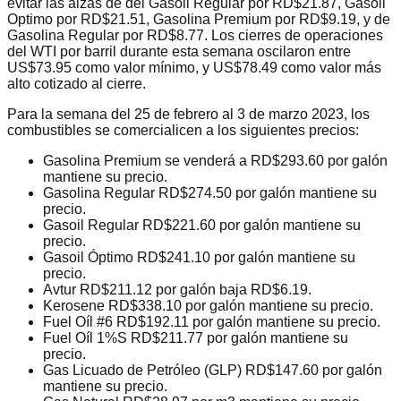
evitar las alzas de del Gasoil Regular por RD$21.87, Gasoil
Optimo por RD$21.51, Gasolina Premium por RD$9.19, y de
Gasolina Regular por RD$8.77. Los cierres de operaciones
del WTI por barril durante esta semana oscilaron entre
US$73.95 como valor mínimo, y US$78.49 como valor más
alto cotizado al cierre.
Para la semana del 25 de febrero al 3 de marzo 2023, los
combustibles se comercialicen a los siguientes precios:
Gasolina Premium se venderá a RD$293.60 por galón
mantiene su precio.
Gasolina Regular RD$274.50 por galón mantiene su
precio.
Gasoil Regular RD$221.60 por galón mantiene su
precio.
Gasoil Óptimo RD$241.10 por galón mantiene su
precio.
Avtur RD$211.12 por galón baja RD$6.19.
Kerosene RD$338.10 por galón mantiene su precio.
Fuel Oíl #6 RD$192.11 por galón mantiene su precio.
Fuel Oíl 1%S RD$211.77 por galón mantiene su
precio.
Gas Licuado de Petróleo (GLP) RD$147.60 por galón
mantiene su precio.