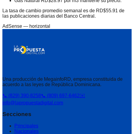
Gas Natural RD$28.97 por m3 mantiene su precio.
La tasa de cambio promedio semanal es de RD$55.91 de
las publicaciones diarias del Banco Central.
AdSense —
horizontal
Una producción de MegainfoRD, empresa constituida de
acuerdo a las leyes de República Dominicana.
📞 (829) 390-8258
📞 (809) 697-6462
✉️
info@lapropuestadigital.com
Secciones
Principales
Nacionales