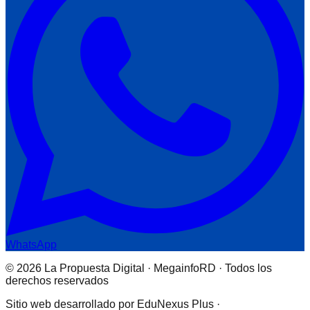
WhatsApp
© 2026 La Propuesta Digital · MegainfoRD · Todos los
derechos reservados
Sitio web desarrollado por EduNexus Plus ·