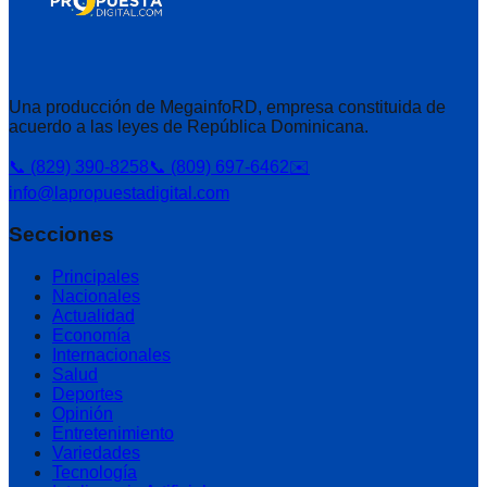
Una producción de MegainfoRD, empresa constituida de
acuerdo a las leyes de República Dominicana.
📞 (829) 390-8258
📞 (809) 697-6462
✉️
info@lapropuestadigital.com
Secciones
Principales
Nacionales
Actualidad
Economía
Internacionales
Salud
Deportes
Opinión
Entretenimiento
Variedades
Tecnología