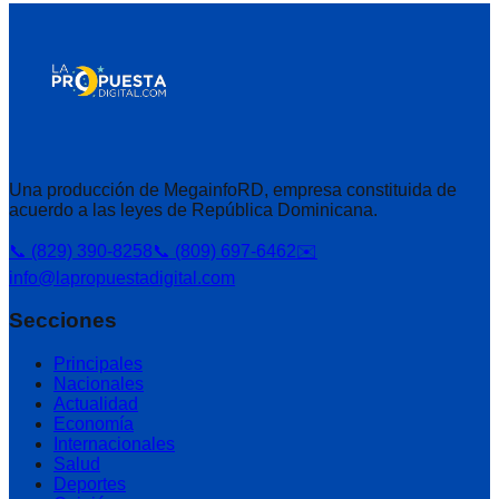
Una producción de MegainfoRD, empresa constituida de
acuerdo a las leyes de República Dominicana.
📞 (829) 390-8258
📞 (809) 697-6462
✉️
info@lapropuestadigital.com
Secciones
Principales
Nacionales
Actualidad
Economía
Internacionales
Salud
Deportes