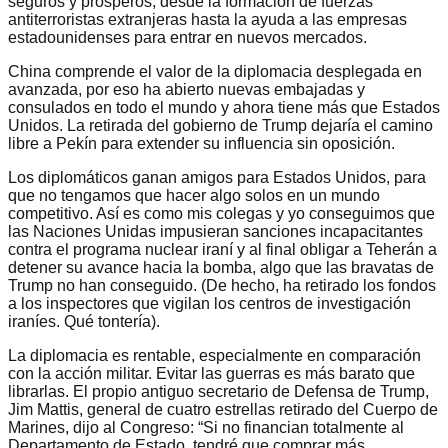
seguros y prósperos, desde la formación de fuerzas
antiterroristas extranjeras hasta la ayuda a las empresas
estadounidenses para entrar en nuevos mercados.
China comprende el valor de la diplomacia desplegada en
avanzada, por eso ha abierto nuevas embajadas y
consulados en todo el mundo y ahora tiene más que Estados
Unidos. La retirada del gobierno de Trump dejaría el camino
libre a Pekín para extender su influencia sin oposición.
Los diplomáticos ganan amigos para Estados Unidos, para
que no tengamos que hacer algo solos en un mundo
competitivo. Así es como mis colegas y yo conseguimos que
las Naciones Unidas impusieran sanciones incapacitantes
contra el programa nuclear iraní y al final obligar a Teherán a
detener su avance hacia la bomba, algo que las bravatas de
Trump no han conseguido. (De hecho, ha retirado los fondos
a los inspectores que vigilan los centros de investigación
iraníes. Qué tontería).
La diplomacia es rentable, especialmente en comparación
con la acción militar. Evitar las guerras es más barato que
librarlas. El propio antiguo secretario de Defensa de Trump,
Jim Mattis, general de cuatro estrellas retirado del Cuerpo de
Marines, dijo al Congreso: “Si no financian totalmente al
Departamento de Estado, tendré que comprar más