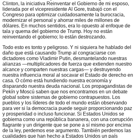
Clinton, la iniciativa Reinventar el Gobierno de mi esposo,
liderada por el vicepresidente Al Gore, trabajó con el
Congreso para optimizar cuidadosamente la burocracia,
modernizar el personal y ahorrar miles de millones de
dólares. En muchos sentidos, era lo opuesto al enfoque de
tala y quema del gobierno de Trump. Hoy no están
reinventando el gobierno; lo están destrozando.
Todo esto es tonto y peligroso. Y ni siquiera he hablado del
daño que está causando Trump al congraciarse con
dictadores como Vladimir Putin, desmantelando nuestras
alianzas —multiplicadores de fuerza que extienden nuestro
alcance y comparten nuestras cargas— y destruyendo
nuestra influencia moral al socavar el Estado de derecho en
casa. O cómo está hundiendo nuestra economía y
disparando nuestra deuda nacional. Los propagandistas de
Pekín y Moscú saben que nos encontramos en un debate
global sobre sistemas de gobierno contrapuestos. Los
pueblos y los líderes de todo el mundo están observando
para ver si la democracia puede seguir proporcionando paz
y prosperidad o incluso funcionar. Si Estados Unidos se
gobierna como una república bananera, con una corrupción
flagrante y un dirigente que se pone a sí mismo por encima
de la ley, perdemos ese argumento. También perdemos las
cualidades que han hecho a Estados Unidos un país