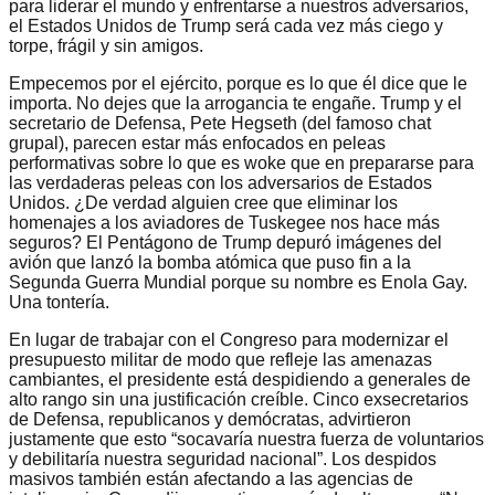
para liderar el mundo y enfrentarse a nuestros adversarios,
el Estados Unidos de Trump será cada vez más ciego y
torpe, frágil y sin amigos.
Empecemos por el ejército, porque es lo que él dice que le
importa. No dejes que la arrogancia te engañe. Trump y el
secretario de Defensa, Pete Hegseth (del famoso chat
grupal), parecen estar más enfocados en peleas
performativas sobre lo que es woke que en prepararse para
las verdaderas peleas con los adversarios de Estados
Unidos. ¿De verdad alguien cree que eliminar los
homenajes a los aviadores de Tuskegee nos hace más
seguros? El Pentágono de Trump depuró imágenes del
avión que lanzó la bomba atómica que puso fin a la
Segunda Guerra Mundial porque su nombre es Enola Gay.
Una tontería.
En lugar de trabajar con el Congreso para modernizar el
presupuesto militar de modo que refleje las amenazas
cambiantes, el presidente está despidiendo a generales de
alto rango sin una justificación creíble. Cinco exsecretarios
de Defensa, republicanos y demócratas, advirtieron
justamente que esto “socavaría nuestra fuerza de voluntarios
y debilitaría nuestra seguridad nacional”. Los despidos
masivos también están afectando a las agencias de