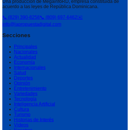
Una producción de MegainfoRD, empresa constituida de
acuerdo a las leyes de República Dominicana.
📞 (829) 390-8258
📞 (809) 697-6462
✉️
info@lapropuestadigital.com
Secciones
Principales
Nacionales
Actualidad
Economía
Internacionales
Salud
Deportes
Opinión
Entretenimiento
Variedades
Tecnología
Inteligencia Artificial
Cultura
Turismo
Historias de Interés
Videos