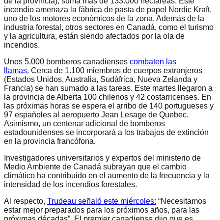
de la provincia), suma más de 133.000 hectáreas. Este
incendio amenaza la fábrica de pasta de papel Nordic Kraft,
uno de los motores económicos de la zona. Además de la
industria forestal, otros sectores en Canadá, como el turismo
y la agricultura, están siendo afectados por la ola de
incendios.
Unos 5.000 bomberos canadienses
combaten las
llamas.
Cerca de 1.100 miembros de cuerpos extranjeros
(Estados Unidos, Australia, Sudáfrica, Nueva Zelanda y
Francia) se han sumado a las tareas. Este martes llegaron a
la provincia de Alberta 100 chilenos y 42 costarricenses. En
las próximas horas se espera el arribo de 140 portugueses y
97 españoles al aeropuerto Jean Lesage de Quebec.
Asimismo, un centenar adicional de bomberos
estadounidenses se incorporará a los trabajos de extinción
en la provincia francófona.
Investigadores universitarios y expertos del ministerio de
Medio Ambiente de Canadá subrayan que el cambio
climático ha contribuido en el aumento de la frecuencia y la
intensidad de los incendios forestales.
Al respecto,
Trudeau señaló este miércoles:
“Necesitamos
estar mejor preparados para los próximos años, para las
próximas décadas”. El premier canadiense dijo que es