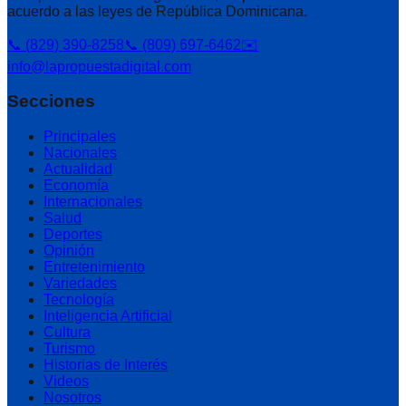
acuerdo a las leyes de República Dominicana.
📞 (829) 390-8258
📞 (809) 697-6462
✉️
info@lapropuestadigital.com
Secciones
Principales
Nacionales
Actualidad
Economía
Internacionales
Salud
Deportes
Opinión
Entretenimiento
Variedades
Tecnología
Inteligencia Artificial
Cultura
Turismo
Historias de Interés
Videos
Nosotros