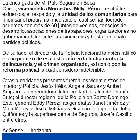
La encargada de Mi País Seguro en Boca
Chica,
viceministra Mercedes -Milly- Pérez
, resaltó los
esfuerzos, el respaldo y la
unidad de los comunitarios
para
impulsar el programa, mediante el cual se han logrado
acuerdos con más de 60 juntas de vecinos, consejos de
desarrollo, asociaciones de trabajadores, organizaciones no
gubernamentales, iglesias, sindicatos y hasta con cuatro
partidos políticos.
De su lado, el director de la Policía Nacional también ratificó
el compromiso de esa institución en la
lucha contra la
delincuencia y el crimen organizado
, así como
con la
reforma policial
la cual consideró indetenible.
Otras autoridades presentes fueron los viceministros de
Interior y Policía, Jesús Féliz, Ángela Jáquez y Aníbal
Amparo; la gobernadora Julia Drullard; el alcalde Fermín
Brito; el director regional de la Policía en Santo Domingo
Este, general Eddy Pérez; las generalas Janet Jiménez y
Mirla Matos; el fiscal Milcíades Guzmán; la diputada Dulce
Quiñones y la superintendente de Seguros, Josefa Castillo,
entre otros.
AdSense —
horizontal