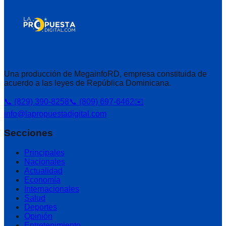
Una producción de MegainfoRD, empresa constituida de
acuerdo a las leyes de República Dominicana.
📞 (829) 390-8258
📞 (809) 697-6462
✉️
info@lapropuestadigital.com
Secciones
Principales
Nacionales
Actualidad
Economía
Internacionales
Salud
Deportes
Opinión
Entretenimiento