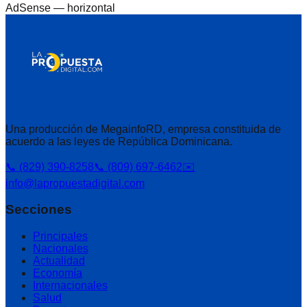
AdSense —
horizontal
Una producción de MegainfoRD, empresa constituida de
acuerdo a las leyes de República Dominicana.
📞 (829) 390-8258
📞 (809) 697-6462
✉️
info@lapropuestadigital.com
Secciones
Principales
Nacionales
Actualidad
Economía
Internacionales
Salud