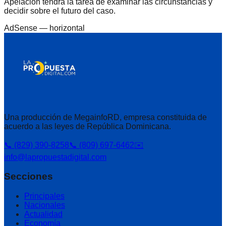
Apelación tendrá la tarea de examinar las circunstancias y
decidir sobre el futuro del caso.
AdSense —
horizontal
Una producción de MegainfoRD, empresa constituida de
acuerdo a las leyes de República Dominicana.
📞 (829) 390-8258
📞 (809) 697-6462
✉️
info@lapropuestadigital.com
Secciones
Principales
Nacionales
Actualidad
Economía